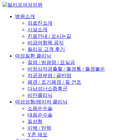
병원소개
의료진소개
시설소개
진료안내 / 오시는길
비급여항목 공지
릴리프 고객 후기
여성질환 클리닉
질염 / 방광염 / 요실금
비정상자궁출혈 / 월경통 / 월경불순
자궁경부염 / 골반염
폐경 / 조기폐경 / 질 건조
다낭성난소증후군
비만클리닉
여성성형/레이저 클리닉
소음순수술
대음순수술
질성형
미백 / 탄력
Y존 제모