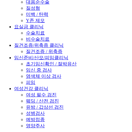
대음순수술
질성형
미백 / 탄력
Y존 제모
요실금 클리닉
수술치료
비수술치료
질건조증/위축증 클리닉
질건조증 / 위축증
임신준비/산모/피임클리닉
초기임신확인 / 절박유산
임신 중 검사
염색체 이상 검사
피임
여성건강 클리닉
여성 필수 검진
웨딩 / 산전 검진
유방 / 갑상선 검진
성병검사
예방접종
영양주사