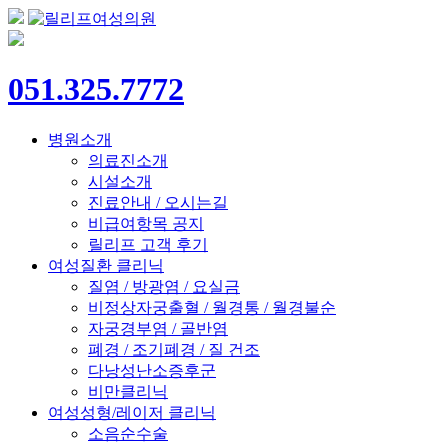
051.325.7772
병원소개
의료진소개
시설소개
진료안내 / 오시는길
비급여항목 공지
릴리프 고객 후기
여성질환 클리닉
질염 / 방광염 / 요실금
비정상자궁출혈 / 월경통 / 월경불순
자궁경부염 / 골반염
폐경 / 조기폐경 / 질 건조
다낭성난소증후군
비만클리닉
여성성형/레이저 클리닉
소음순수술