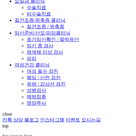
요실금 클리닉
수술치료
비수술치료
질건조증/위축증 클리닉
질건조증 / 위축증
임신준비/산모/피임클리닉
초기임신확인 / 절박유산
임신 중 검사
염색체 이상 검사
피임
여성건강 클리닉
여성 필수 검진
웨딩 / 산전 검진
유방 / 갑상선 검진
성병검사
예방접종
영양주사
close
카톡 상담
블로그
인스타그램
이벤트
오시는길
top